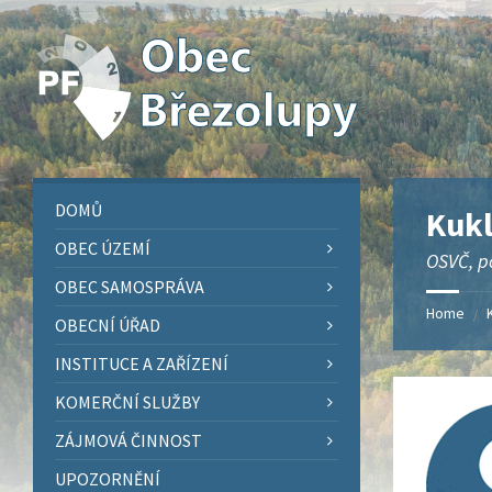
Skip
Skip
Skip
Skip
to
to
to
to
content
left
right
footer
sidebar
sidebar
DOMŮ
Kukl
OBEC ÚZEMÍ
OSVČ, p
OBEC SAMOSPRÁVA
Home
/
OBECNÍ ÚŘAD
INSTITUCE A ZAŘÍZENÍ
KOMERČNÍ SLUŽBY
ZÁJMOVÁ ČINNOST
UPOZORNĚNÍ