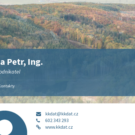
a Petr, Ing.
odnikatel
Kontakty
kkdat@kkdat.cz
602 343 293
www.kkdat.cz